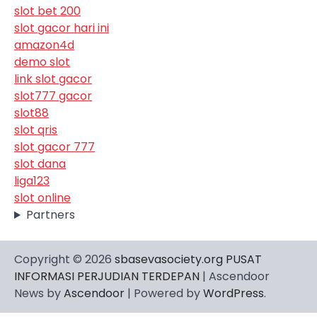
slot bet 200
slot gacor hari ini
amazon4d
demo slot
link slot gacor
slot777 gacor
slot88
slot qris
slot gacor 777
slot dana
liga123
slot online
Partners
Copyright © 2026
sbasevasociety.org PUSAT
INFORMASI PERJUDIAN TERDEPAN
| Ascendoor
News by
Ascendoor
| Powered by
WordPress
.