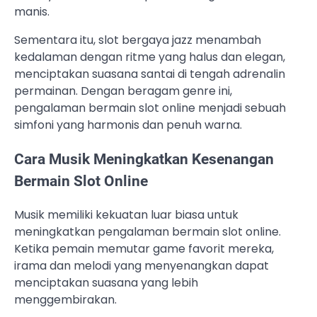
manis.
Sementara itu, slot bergaya jazz menambah
kedalaman dengan ritme yang halus dan elegan,
menciptakan suasana santai di tengah adrenalin
permainan. Dengan beragam genre ini,
pengalaman bermain slot online menjadi sebuah
simfoni yang harmonis dan penuh warna.
Cara Musik Meningkatkan Kesenangan
Bermain Slot Online
Musik memiliki kekuatan luar biasa untuk
meningkatkan pengalaman bermain slot online.
Ketika pemain memutar game favorit mereka,
irama dan melodi yang menyenangkan dapat
menciptakan suasana yang lebih
menggembirakan.