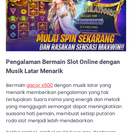
Pengalaman Bermain Slot Online dengan
Musik Latar Menarik
Bermain
gacor x500
dengan musik latar yang
menarik memberikan pengalaman yang tak
terlupakan. Suara irama yang energik dan melodi
yang menggugah semangat dapat meningkatkan
suasana hati pemain, membuat setiap putaran
roda slot menjadi lebih mendebarkan.