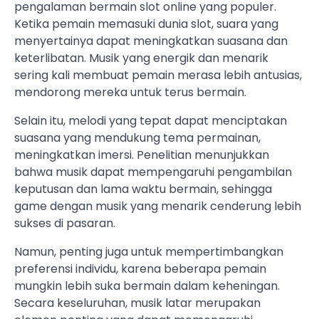
pengalaman bermain slot online yang populer.
Ketika pemain memasuki dunia slot, suara yang
menyertainya dapat meningkatkan suasana dan
keterlibatan. Musik yang energik dan menarik
sering kali membuat pemain merasa lebih antusias,
mendorong mereka untuk terus bermain.
Selain itu, melodi yang tepat dapat menciptakan
suasana yang mendukung tema permainan,
meningkatkan imersi. Penelitian menunjukkan
bahwa musik dapat mempengaruhi pengambilan
keputusan dan lama waktu bermain, sehingga
game dengan musik yang menarik cenderung lebih
sukses di pasaran.
Namun, penting juga untuk mempertimbangkan
preferensi individu, karena beberapa pemain
mungkin lebih suka bermain dalam keheningan.
Secara keseluruhan, musik latar merupakan