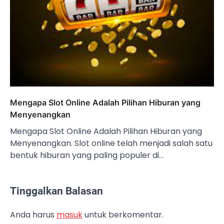
Mengapa Slot Online Adalah Pilihan Hiburan yang
Menyenangkan
Mengapa Slot Online Adalah Pilihan Hiburan yang
Menyenangkan. Slot online telah menjadi salah satu
bentuk hiburan yang paling populer di…
Tinggalkan Balasan
Anda harus
masuk
untuk berkomentar.