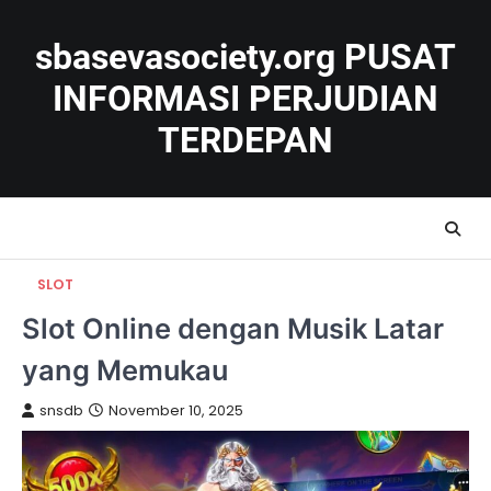
Skip
to
sbasevasociety.org PUSAT
content
INFORMASI PERJUDIAN
TERDEPAN
SLOT
Slot Online dengan Musik Latar
yang Memukau
snsdb
November 10, 2025