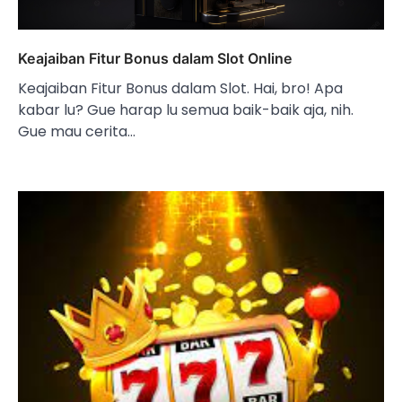
Keajaiban Fitur Bonus dalam Slot Online
Keajaiban Fitur Bonus dalam Slot. Hai, bro! Apa
kabar lu? Gue harap lu semua baik-baik aja, nih.
Gue mau cerita…