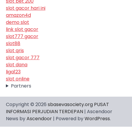
slot bet 200
slot gacor hari ini
amazon4d
demo slot
link slot gacor
slot777 gacor
slot88
slot qris
slot gacor 777
slot dana
liga123
slot online
Partners
Copyright © 2026
sbasevasociety.org PUSAT
INFORMASI PERJUDIAN TERDEPAN
| Ascendoor
News by
Ascendoor
| Powered by
WordPress
.