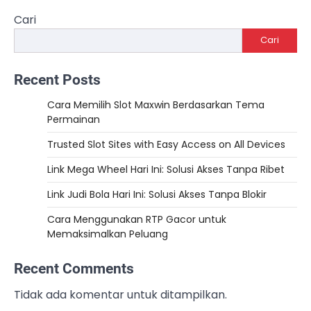
Cari
Cari
Recent Posts
Cara Memilih Slot Maxwin Berdasarkan Tema
Permainan
Trusted Slot Sites with Easy Access on All Devices
Link Mega Wheel Hari Ini: Solusi Akses Tanpa Ribet
Link Judi Bola Hari Ini: Solusi Akses Tanpa Blokir
Cara Menggunakan RTP Gacor untuk
Memaksimalkan Peluang
Recent Comments
Tidak ada komentar untuk ditampilkan.