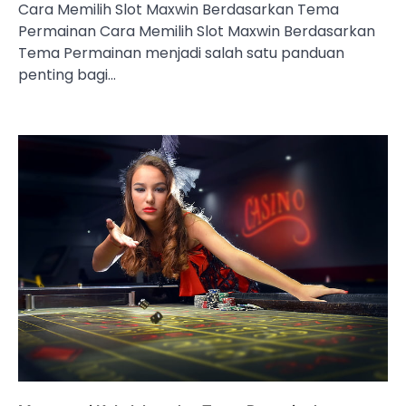
Cara Memilih Slot Maxwin Berdasarkan Tema
Permainan Cara Memilih Slot Maxwin Berdasarkan
Tema Permainan menjadi salah satu panduan
penting bagi…