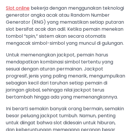
Slot online
bekerja dengan menggunakan teknologi
generator angka acak atau Random Number
Generator (RNG) yang memastikan setiap putaran
slot bersifat acak dan adil. Ketika pemain menekan
tombol “spin,” sistem akan secara otomatis
mengacak simbol-simbol yang muncul di gulungan.
Untuk memenangkan jackpot, pemain harus
mendapatkan kombinasi simbol tertentu yang
sesuai dengan aturan permainan. Jackpot
progresif, jenis yang paling menarik, mengumpulkan
sebagian kecil dari taruhan setiap pemain di
jaringan global, sehingga nilai jackpot terus
bertambah hingga ada yang memenangkannya.
Ini berarti semakin banyak orang bermain, semakin
besar peluang jackpot tumbuh. Namun, penting
untuk diingat bahwa slot didesain untuk hiburan,
dan keberuntungan memegang peranan besar