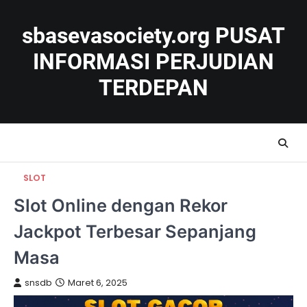
Skip
to
sbasevasociety.org PUSAT
content
INFORMASI PERJUDIAN
TERDEPAN
SLOT
Slot Online dengan Rekor
Jackpot Terbesar Sepanjang
Masa
snsdb
Maret 6, 2025