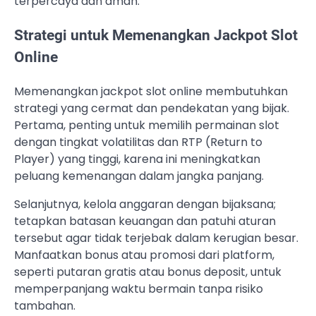
terpercaya dan aman.
Strategi untuk Memenangkan Jackpot Slot
Online
Memenangkan jackpot slot online membutuhkan
strategi yang cermat dan pendekatan yang bijak.
Pertama, penting untuk memilih permainan slot
dengan tingkat volatilitas dan RTP (Return to
Player) yang tinggi, karena ini meningkatkan
peluang kemenangan dalam jangka panjang.
Selanjutnya, kelola anggaran dengan bijaksana;
tetapkan batasan keuangan dan patuhi aturan
tersebut agar tidak terjebak dalam kerugian besar.
Manfaatkan bonus atau promosi dari platform,
seperti putaran gratis atau bonus deposit, untuk
memperpanjang waktu bermain tanpa risiko
tambahan.