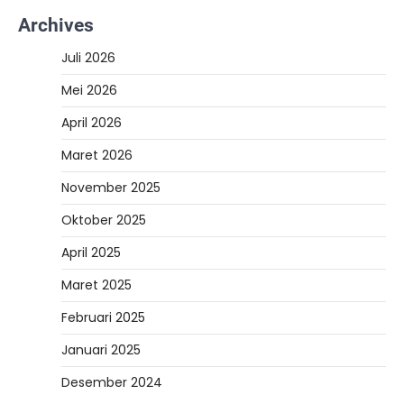
Archives
Juli 2026
Mei 2026
April 2026
Maret 2026
November 2025
Oktober 2025
April 2025
Maret 2025
Februari 2025
Januari 2025
Desember 2024