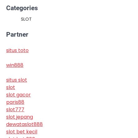
Categories
SLOT
Partner
situs toto
win888
situs slot
slot
slot gacor
paris88
slot777
slot jepang
dewataslot888
slot bet kecil