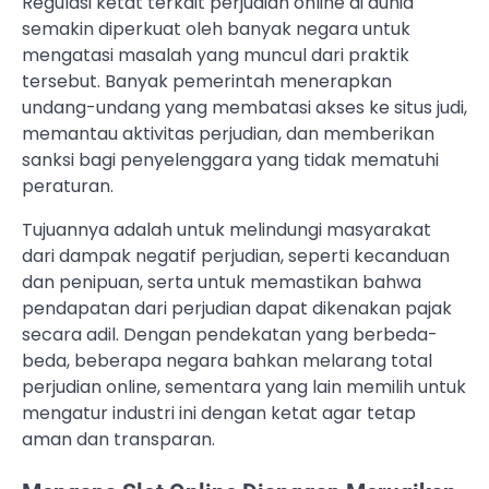
Regulasi ketat terkait perjudian online di dunia
semakin diperkuat oleh banyak negara untuk
mengatasi masalah yang muncul dari praktik
tersebut. Banyak pemerintah menerapkan
undang-undang yang membatasi akses ke situs judi,
memantau aktivitas perjudian, dan memberikan
sanksi bagi penyelenggara yang tidak mematuhi
peraturan.
Tujuannya adalah untuk melindungi masyarakat
dari dampak negatif perjudian, seperti kecanduan
dan penipuan, serta untuk memastikan bahwa
pendapatan dari perjudian dapat dikenakan pajak
secara adil. Dengan pendekatan yang berbeda-
beda, beberapa negara bahkan melarang total
perjudian online, sementara yang lain memilih untuk
mengatur industri ini dengan ketat agar tetap
aman dan transparan.