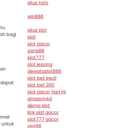
situs toto
win888
tu.
situs slot
ah bagi
slot
slot gacor
paris88
slot777
slot jepang
uan
dewataslot888
slot bet kecil
 dapat
slot bet 200
slot gacor hari ini
amazon4d
demo slot
link slot gacor
lamat
slot777 gacor
 untuk
slot88