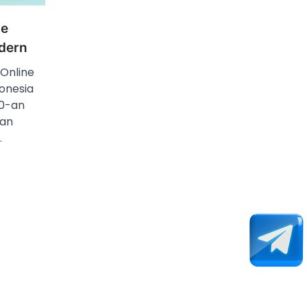
ne
odern
Online
donesia
00-an
gan
…