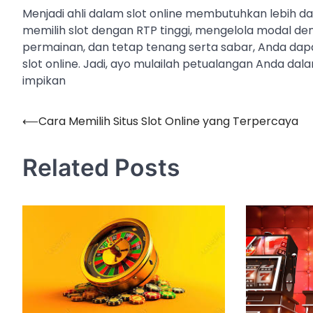
Menjadi ahli dalam slot online membutuhkan lebih d
memilih slot dengan RTP tinggi, mengelola modal d
permainan, dan tetap tenang serta sabar, Anda da
slot online. Jadi, ayo mulailah petualangan Anda dal
impikan
⟵
Cara Memilih Situs Slot Online yang Terpercaya
Navigasi
pos
Related Posts