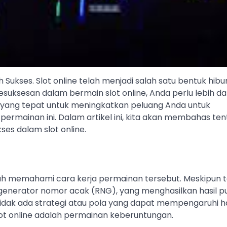
ih Sukses. Slot online telah menjadi salah satu bentuk hib
esuksesan dalam bermain slot online, Anda perlu lebih da
i yang tepat untuk meningkatkan peluang Anda untuk
rmainan ini. Dalam artikel ini, kita akan membahas tent
es dalam slot online.
lah memahami cara kerja permainan tersebut. Meskipun t
 generator nomor acak (RNG), yang menghasilkan hasil p
Tidak ada strategi atau pola yang dapat mempengaruhi ha
lot online adalah permainan keberuntungan.